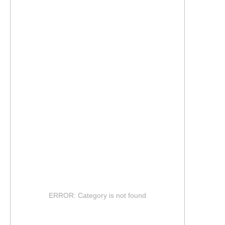
8-495-290-34-62
ERROR: Category is not found
INFO@MOSPRESENTS.RU