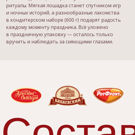
С
остав
ритуалы. Мягкая лошадка станет спутником игр
и ночных историй, а разнообразные лакомства
в кондитерском наборе (600 г) подарят радость
каждому моменту праздника. Всё уложено
в праздничную упаковку — осталось только
Московский дом подарков много лет
вручить и наблюдать за сияющими глазами.
сотрудничает с легендарными кондитерскими
фабриками Москвы. Формируя подарочный
набор, мы прежде всего думаем о наших
клиентах и хотим, чтобы подарок принес
каждому из вас радость и хорошее настроение.
СКАЧАТЬ СОСТАВ КОНФЕТ