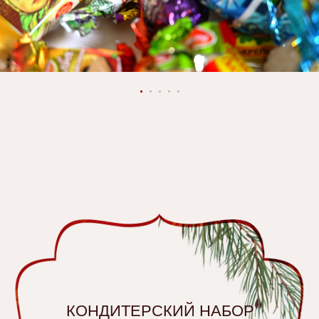
8-495-290-34-62
INFO@MOSPRESENTS.RU
АДРЕС:
УЛ. ИЖОРСКАЯ,
Д. 8А, Г. МОСКВА, 125599