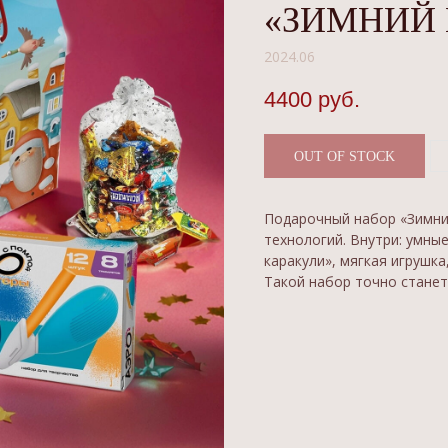
«ЗИМНИЙ 
2024.06
4400
руб.
OUT OF STOCK
Подарочный набор «Зимни
технологий. Внутри: умны
каракули», мягкая игрушк
Такой набор точно станет